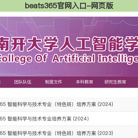
beats365官网入口-网页版
设
团队队伍
制度文件
本科教育
研究生教育
s365 智能科学与技术专业（特色班）培养方案 (2024)
s365 智能科学与技术专业培养方案 (2024）
s365 智能科学与技术专业（特色班）培养方案 (2023)