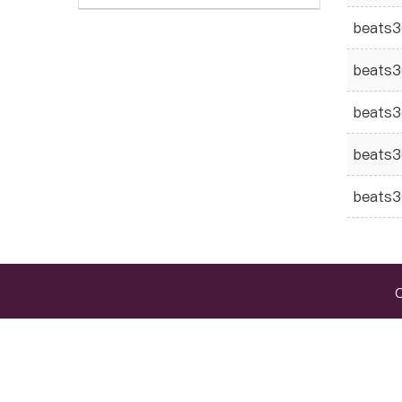
beat
beat
beat
beat
beat